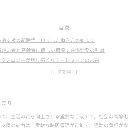
目次
在宅支援の新時代：自立した働き方の始まり
障がい者と高齢者に優しい環境：在宅勤務の利点
テクノロジーが切り拓くリモートワークの未来
地域社会とのつながり：在宅支援がもたらす新たなコミュ
就労支援における在宅支援の重要性を再考する
在宅支援の魅力と可能性：成功事例から学ぶ
未来を見据えた在宅支援：新たな働き方の展望
始まり
って、生活の質を向上させる重要な手段です。社会の高齢
宅支援の魅力は、柔軟な時間管理が可能で、通勤の負担が