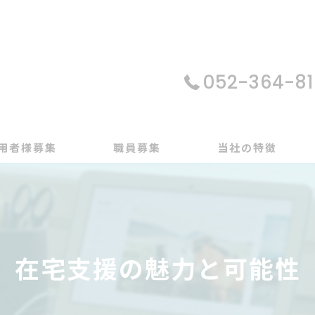
052-364-81
用者様募集
職員募集
当社の特徴
パソコン
在宅支援
在宅支援の魅力と可能性
動画編集
ゲーム制作