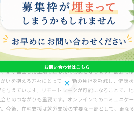
連携し、具体的な仕事内容を通じて地域の一員としての意
地域イベントやボランティア活動に参加する機会も増え、
で、地域コミュニティの発展にも寄与することが期待され
要な要素です。今後もその可能性を探り続けることが求め
再考する
お問い合わせはこちら
て、より自立した生活を送るための鍵となります。最近で
障がいを抱える方々にとって、通勤の負担を軽減し、健康
お問い合わせはこちら
響を与えています。リモートワークが可能になることで、
社会とのつながりも重要です。オンラインでのコミュニケ
す。今後、在宅支援は就労支援の重要な一部として、更な