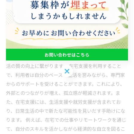
在宅支援を通じて得られる新しい可能性
在宅支援は、現代の就労支援において非常に重要な役割
を果たしています。特に、障害を抱える方や高齢者にと
って、自宅での生活を充実させるためのサービスが必要
お問い合わせはこちら
です。安心感を提供することは、彼らの心理的健康や生
活の質の向上に繋がります。 在宅支援を利用すること
お問い合わせはこちら
で、利用者は自分のペースで生活を営みながら、専門家
からのサポートを受けることができます。これにより、
外部とのつながりが増え、孤立感が軽減されます。ま
た、在宅支援には、生活支援や就労支援が含まれてお
り、日常生活の中で新たな可能性を見いだす手助けにな
ります。 例えば、在宅での仕事やリモートワークを通じ
て、自分のスキルを活かしながら経済的な自立を図るこ