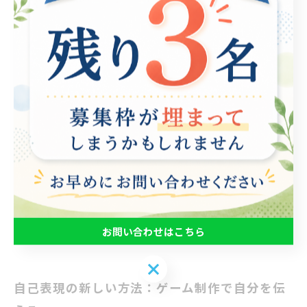
場合、どの部分に問題があるのかを分析し、改善策を考
えることで、より良い作品を生み出すチャンスが生まれ
ます。 さらに、チーム制作では他者とのコミュニケーシ
ョンが不可欠です。仲間の意見を尊重しながら、自分の
考えを伝えることで絆が深まり、協力し合う力が養われ
ます。このプロセスは、就労支援の観点からも重要で
す。自己表現を通じて信頼関係や社会的なつながりを築
くことができるのです。 失敗を恐れずに挑戦し続ける姿
勢が、自己成長を促進するのです。ゲーム制作を通じ
て、自分自身を理解し、より強くなるための道を歩んで
いきましょう。
お問い合わせはこちら
お問い合わせはこちら
自己表現の新しい方法：ゲーム制作で自分を伝