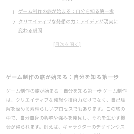
ゲーム制作の旅が始まる：自分を知る第一歩
クリエイティブな発想の力：アイデアが現実に
変わる瞬間
問題解決能力を磨く：挑戦と成功の連続
チームワークで生まれる力：仲間との絆が自己
を広げる
挫折から学ぶ：失敗を糧にして成長する道
ゲーム制作の旅が始まる：自分を知る第一歩
自己表現の新しい方法：ゲーム制作で自分を伝
える
ゲーム制作の旅が始まる：自分を知る第一歩 ゲーム制作
自己成長の集大成：ゲーム制作を通じた人生の
は、クリエイティブな発想や技術力だけでなく、自己理
教訓
解を深める素晴らしいプロセスでもあります。この旅の
中で、自分自身の興味や強みを発見し、それを生かす機
会が得られます。例えば、キャラクターのデザインやス