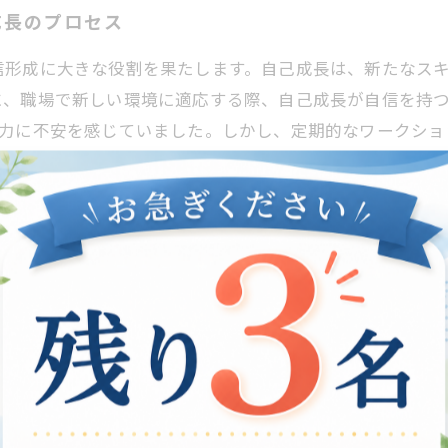
成長のプロセス
信形成に大きな役割を果たします。自己成長は、新たなス
、職場で新しい環境に適応する際、自己成長が自信を持つ
能力に不安を感じていました。しかし、定期的なワークショ
を持つようになりました。このような成功事例は、自己成
ックやサポートも重要です。これにより、利用者は自分の
援の質を高める鍵となるのです。
立に与える影響
を促す重要な要素として、多くの成功事例に基づいて語ら
プのための具体的な目標を設定しました。こうして自己成
。さらに、専門家によると、自己成長はただのスキル向上