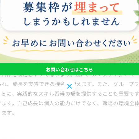
や知識は、他者とのコミュニケーションにも活かされ、よ
職業的な技術の習得に留まらず、全体的な人間力を高め、
の効果が一層高まることを忘れてはなりません。
めの具体策
は、いくつかの具体策が重要です。まず、定期的な自己評
お問い合わせはこちら
な目標を設定しやすくなります。次に、メンタリングやコ
られ、成長を実感できる機会が増えます。また、グループ
お問い合わせはこちら
さらに、実践的なスキル習得の場を提供することも重要で
きます。自己成長は個人の能力だけでなく、職場の環境全
ります。