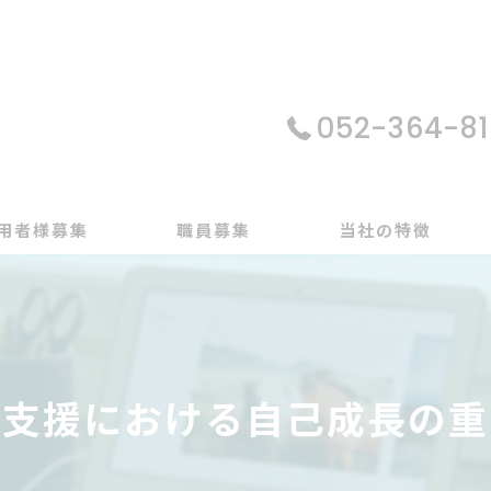
052-364-81
用者様募集
職員募集
当社の特徴
パソコン
在宅支援
労支援における自己成長の重
動画編集
ゲーム制作