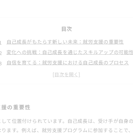
目次
自己成長がもたらす新しい未来：就労支援の重要性
変化への挑戦：自己成長を通じたスキルアップの可能
自信を育てる：就労支援における自己成長のプロセス
成功体験の共有：自己成長が職業的自立に与える影響
専門家の視点：自己成長を支援するための具体策
支援の新たなカタチ：自己成長を促す環境づくり
未来を切り開く力：自己成長の重要性とその実践法
支援の重要性
として位置付けられています。自己成長は、受け手が自身
なります。例えば、就労支援プログラムに参加することで