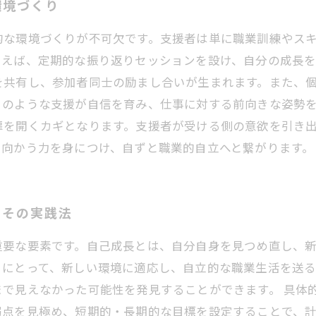
環境づくり
的な環境づくりが不可欠です。支援者は単に職業訓練やス
とえば、定期的な振り返りセッションを設け、自分の成長
を共有し、参加者同士の励まし合いが生まれます。また、
このような支援が自信を育み、仕事に対する前向きな姿勢
扉を開くカギとなります。支援者が受ける側の意欲を引き
ち向かう力を身につけ、自ずと職業的自立へと繋がります。
とその実践法
重要な要素です。自己成長とは、自分自身を見つめ直し、
々にとって、新しい環境に適応し、自立的な職業生活を送
まで見えなかった可能性を発見することができます。 具体
弱点を見極め、短期的・長期的な目標を設定することで、