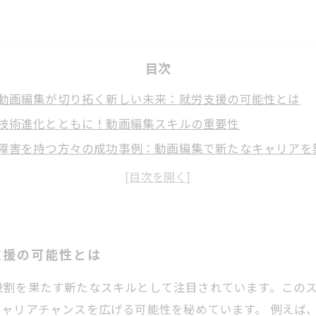
目次
動画編集が切り拓く新しい未来：就労支援の可能性とは
技術進化とともに！動画編集スキルの重要性
障害を持つ方々の成功事例：動画編集で新たなキャリアを
社会的孤立からの脱却：動画編集が与える力
需要の高まりに応える！動画編集教育の重要性
共に成長するコミュニティ：動画編集を通じた支援の必要
あなたもできる！動画編集で開く可能性の扉
支援の可能性とは
役割を果たす新たなスキルとして注目されています。この
ャリアチャンスを広げる可能性を秘めています。 例えば