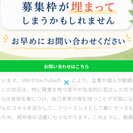
でなく、経済的自立を促進する可能性を秘めています。動
、自己肯定感が高まり、社会とのつながりが強化されます
ため、動画編集のスキルを持つことで、就職の機会も広がります。
具体的なスキルを習得し、自立した生活に向けた第一歩を
に切り拓いていきましょう。
の重要性
お問い合わせはこちら
ます。SNSやYouTubeの普及により、企業や個人が
お問い合わせはこちら
。この状況は、特に障害を持つ方々や社会的に孤立した方
彼らは技術を身につけ、自己表現の場を持つことが可能に
学んだスキルを活かして、フリーランスとして働くケース
るため、就労後の活躍にもつながります。このように、動