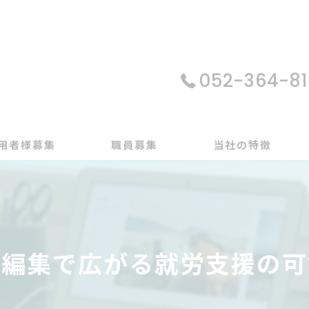
052-364-81
用者様募集
職員募集
当社の特徴
パソコン
在宅支援
画編集で広がる就労支援の可
動画編集
ゲーム制作