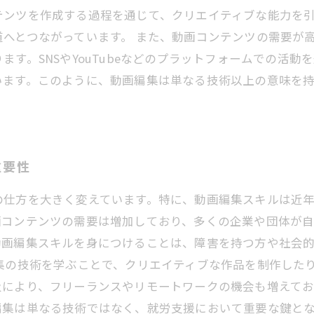
テンツを作成する過程を通じて、クリエイティブな能力を
へとつながっています。 また、動画コンテンツの需要が
す。SNSやYouTubeなどのプラットフォームでの活
います。このように、動画編集は単なる技術以上の意味を
重要性
の仕方を大きく変えています。特に、動画編集スキルは近
画コンテンツの需要は増加しており、多くの企業や団体が
動画編集スキルを身につけることは、障害を持つ方や社会
集の技術を学ぶことで、クリエイティブな作品を制作した
及により、フリーランスやリモートワークの機会も増えて
編集は単なる技術ではなく、就労支援において重要な鍵と