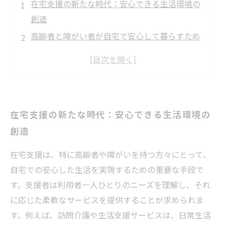
在宅支援の新たな時代：安心できる生活環境の
創造
高齢者と障がい者が自宅で安心して暮らすため
の取り組み
現場から見える在宅支援の実態：ニーズに応じ
た具体例
支援者の視点：どのように利用者の安心感を高
在宅支援の新たな時代：安心できる生活環境の
めるか
創造
家族の役割：在宅支援における心の支えとなる
方法
在宅支援は、特に高齢者や障がいを持つ方々にとって、
在宅支援の未来：社会全体で実現する安心な暮
自宅での安心した生活を実現するための重要な手段で
らし
す。支援者は利用者一人ひとりのニーズを理解し、それ
に応じた柔軟なサービスを提供することが求められま
す。例えば、訪問介護や生活支援サービスは、日常生活