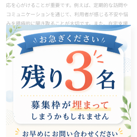
応を心がけることが重要です。例えば、定期的な訪問や
コミュニケーションを通じて、利用者が感じる不安や悩
みを積極的に聞き取ることが大切です。また、在宅支援
は家族との連携も必要不可欠です。家族と協力し、利用
者にとって最適な支援を提供することで、より大きな安
心感を生むことができます。支援者の温かいサポート
が、利用者の生活の質を向上させ、彼らが自宅で安心し
て過ごせる環境を整えるのです。
家族の役割：在宅支援における心の支えとなる
方法
在宅支援において、家族は非常に重要な役割を果たしま
す。特に高齢者や障がいを持つ方々にとって、家族の存