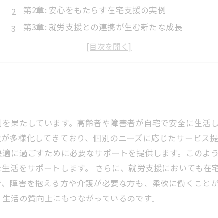
第2章: 安心をもたらす在宅支援の実例
第3章: 就労支援との連携が生む新たな成長
第4章: 利用者の声が語る在宅支援の成功事例
第5章: 在宅支援が切り開く未来への道
第6章: どのように在宅支援を活用するか
第7章: みんなで支える安心と成長の社会
割を果たしています。高齢者や障害者が自宅で安全に生活
が多様化してきており、個別のニーズに応じたサービス提
快適に過ごすために必要なサポートを提供します。このよ
生活をサポートします。 さらに、就労支援においても在
で、障害を抱える方や介護が必要な方も、柔軟に働くこと
、生活の質向上にもつながっているのです。