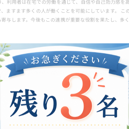
り、利用者は在宅での労働を通じて、自信や自己効力感を
で、ますます多くの人が働くことを可能にしています。 こ
も寄与します。今後もこの連携が重要な役割を果たし、多
功事例
する重要な手段です。本章では、実際の利用者の声を通じ
宅支援を受けることにより、自分のペースで学びや作業が
分の強みを観察することができ、自信を持って仕事に取り
激となり、モチベーションの維持にも繋がっています。 
力の強化を実感しています。在宅での安心感が大きく、地
宅支援の重要性と価値を改めて教えてくれます。