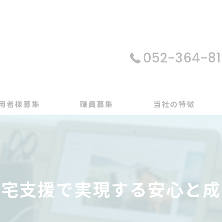
052-364-81
用者様募集
職員募集
当社の特徴
パソコン
在宅支援
在宅支援で実現する安心と成
動画編集
ゲーム制作