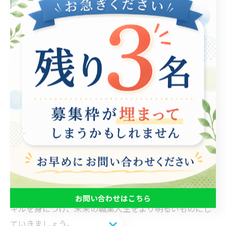
就労支援プログラムでは、動画編集スキルを習得するこ
とで、自分自身の個性やアイデンティティをしっかりと
表現できる作品を制作することができます。これによ
り、自己アピールの幅が広がり、幅広い職種での就労機
会が得られるようになります。 特に、実践的なプロジェ
クトやワークショップを通じて、受講者は仲間と共に協
力し、創造的な解決策を生み出す経験を積むことができ
るのです。また、個々のプロジェクトを通して、技術的
なスキルだけでなく、チームワークやコミュニケーショ
ン能力も育まれます。これらのスキルは、職場での価値
を高め、就職活動にも大いに役立つことでしょう。 さ
あ、デジタル社会での自己表現を深め、独自の作品を通
じて自分の成果を示してみましょう。幅広い動画編集ス
お問い合わせはこちら
キルを身につけ、未来の職業人生をより明るいものにし
ていきましょう。
お問い合わせはこちら