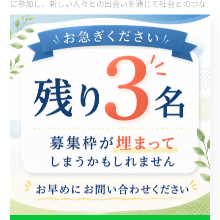
に参加し、新しい人々との出会いを通じて社会とのつな
がりを深めました。 こうした実例からも分かるように、
在宅支援は、利用者にとって自立した生活を促進するだ
けでなく、自己肯定感の向上や地域への参加を促す成長
の機会を提供しているのです。
自己肯定感を高めるための支援の重要性
在宅支援は、利用者の自己肯定感を高めるために極めて
重要です。特に就労支援の分野において、身体的な制約
を抱える方々が自宅で安心して活動できる環境を整える
ことは、彼らの自信を育む第一歩と言えます。この支援
を通じて、利用者は自立した生活を営むためのリソース
やスキルを習得し、自身の可能性を広げることができま
す。 例えば、ある利用者は在宅での支援を受けること