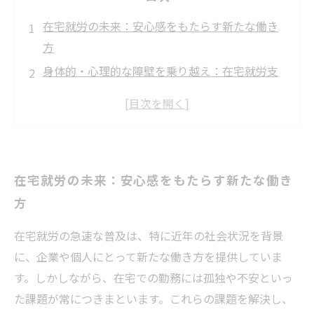
在宅就労の未来：安心感をもたらす新たな働き
方
身体的・心理的な障壁を乗り越え：在宅就労支
援の重要性
ストレス軽減と生活の質向上：在宅での働き方
のメリット
孤独感との闘い：在宅就労者が直面する課題
在宅就労の未来：安心感をもたらす新たな働き
サポートサービスで安心を提供：在宅就労支援
方
の役割
実践事例から学ぶ：在宅就労支援の効果と方法
在宅就労の急速な普及は、特に近年の社会状況を背景
未来を見据えて：安心感をもたらす在宅就労の
に、企業や個人にとって新たな働き方を提供していま
展望
す。しかしながら、在宅での勤務には孤独や不安といっ
た課題が常につきまといます。これらの課題を解決し、