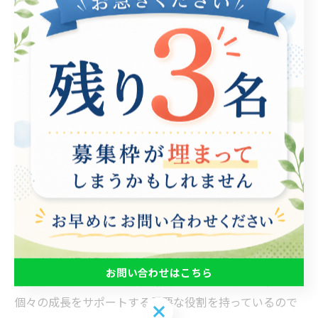
近年、多くの企業が在宅就労を推進する中で、在宅就労
支援の重要性が高まっています。特に、身体的な制約や
精神的な不安を抱える方にとって、自宅での仕事環境は
心の安定をもたらします。在宅就労では、自分のライフ
スタイルに合わせた自由な働き方が実現できる一方で、
孤立感や業務の不安からストレスを感じることも少なく
ありません。そこで、在宅就労支援は不可欠です。具体
的なサポートサービスとしては、定期的なメンタルサポ
ートや技術的な支援、またはチームとのコミュニケーシ
ョンを促すプラットフォームの提供が考えられます。こ
うした支援により、在宅勤務者は安心して働くことがで
き、さらにはスキルを向上させる機会も得られます。在
お問い合わせはこちら
宅就労支援は、単なる労働環境の提供にとどまらず、
個々の成長をサポートする重要な役割を持っているので
お問い合わせはこちら