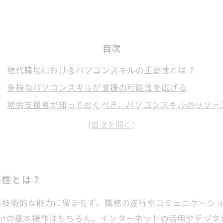
目次
現代職場におけるパソコンスキルの重要性とは？
多様なパソコンスキルが支援の可能性を広げる
就労支援者が知っておくべき、パソコンスキルのリソー
自信を持って社会に参加するためのスキル向上法
パソコンスキルで新たなチャンスを掴む方法
人生を豊かにする多様なスキルの探求
要性とは？
る技術的な能力に留まらず、職務の遂行やコミュニケーシ
erPointの基本操作はもちろん、インターネットの活用や