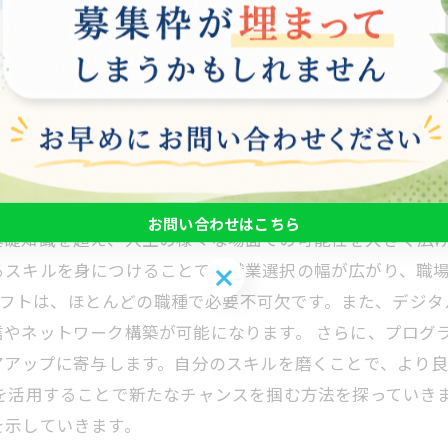
会に参加し、様々な職業に役立てることができます。日々
上させることが可能です。また、実際の業務で積極的にパ
ることは、自己成長やキャリアアップにおいて欠かせない
む方法
お問い合わせはこちら
基礎知識を超え、人生の様々な場面での可能性を大きく広
スキルを身につけることで、職業選択の幅が広がり、職場
お問い合わせはこちら
成や表計算ソフトは、ほとんどの職種で必要不可欠です。また、
信やネットワーク構築が可能になります。 さらに、プログ
アアップに寄与します。自分のスキルを磨くことで、より
を活用することで新たなチャンスを掴む方法を探っていき
を示していきます。