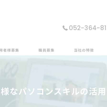
052-364-81
用者様募集
職員募集
当社の特徴
パソコン
在宅支援
多様なパソコンスキルの活用
動画編集
ゲーム制作