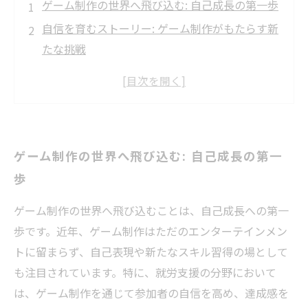
ゲーム制作の世界へ飛び込む: 自己成長の第一歩
自信を育むストーリー: ゲーム制作がもたらす新
たな挑戦
チームワークの力: 共同制作でつかむ成功の瞬間
創造力の解放: ゲーム制作で見つける自分自身
努力の結実: ゲーム完成までの道のりと学び
キャリアの扉を開く: ゲーム制作で得たスキルの
ゲーム制作の世界へ飛び込む: 自己成長の第一
活用
歩
未来への展望: ゲーム制作がもたらす持続的な自
己成長
ゲーム制作の世界へ飛び込むことは、自己成長への第一
歩です。近年、ゲーム制作はただのエンターテインメン
トに留まらず、自己表現や新たなスキル習得の場として
も注目されています。特に、就労支援の分野において
は、ゲーム制作を通じて参加者の自信を高め、達成感を