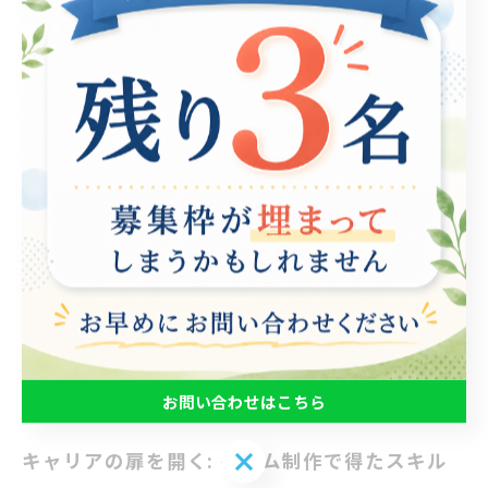
す。このプロセスは、大きく分けてアイデアの発想、プ
ログラミング、デザイン、テスト、そして最終的なリリ
ースに至るまでの多段階にわたります。 この過程で、参
加者は初めての挑戦や問題解決に直面しながら、徐々に
自己管理能力や協調性を養い、成功体験を重ねることが
できます。たとえば、チームでのミーティングを通じて
意見交換を行うことで、コミュニケーション能力が向上
し、役割分担を通じてチームワークの重要性を理解する
ことができます。 ゲーム完成の達成感は、自己成長の大
きな証でもあり、自信を持って新たな挑戦へと進む力と
なります。今後もゲーム制作を通じて、さらなる自己成
長の機会が広がることを期待しています。
お問い合わせはこちら
お問い合わせはこちら
キャリアの扉を開く: ゲーム制作で得たスキル