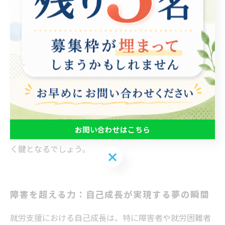
ング、グループ活動などを通じて、自己理解を深めさせ
ることができます。また、成功事例を共有することで、
他の参加者の意欲を刺激し、共感を得られる環境を作り
出すことが可能です。自己肯定感が高まれば、さらなる
挑戦に対しても前向きになり、自らの可能性を広げるこ
とができるのです。 このように、自己成長を促進する取
り組みは、参加者自身が未来を描く力を身につける助け
となります。就労支援に携わるすべての人々が、持続可
お問い合わせはこちら
能な成長を促す環境を整えることが、より良い社会を築
く鍵となるでしょう。
お問い合わせはこちら
障害を超える力：自己成長が実現する夢の瞬間
就労支援における自己成長は、特に障害者や就労困難者