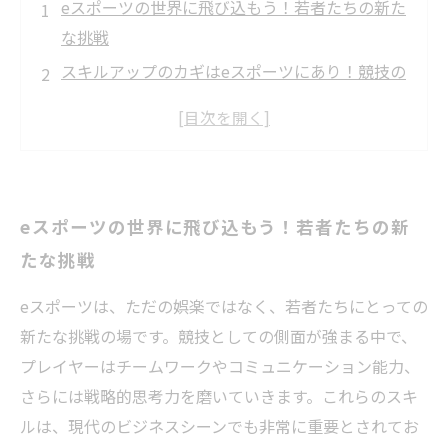
eスポーツの世界に飛び込もう！若者たちの新た
な挑戦
スキルアップのカギはeスポーツにあり！競技の
魅力とは？
コミュニケーション能力を高めるeスポーツの力
チームワークと戦略的思考力を育むeスポーツの
実際
eスポーツの世界に飛び込もう！若者たちの新
成功体験から学ぶ！eスポーツでの成長ストーリ
たな挑戦
ー
技術革新と共に進化するeスポーツの未来とは？
eスポーツは、ただの娯楽ではなく、若者たちにとっての
スキルアップを目指す若者たちへ：eスポーツの
新たな挑戦の場です。競技としての側面が強まる中で、
可能性を探る
プレイヤーはチームワークやコミュニケーション能力、
さらには戦略的思考力を磨いていきます。これらのスキ
ルは、現代のビジネスシーンでも非常に重要とされてお