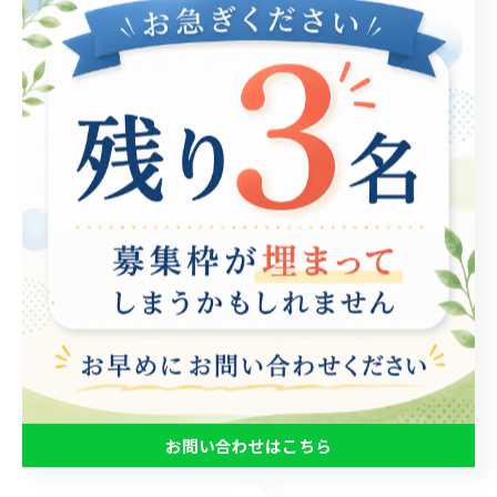
を与えています。特に、競技者として競い合う中で得ら
れる成長体験は、他の領域にも応用できる重要なスキル
を身につける助けとなります。例えば、やる気や戦略的
思考は、成功するために必須な要素です。実際に、数々
の大会で成果を上げた選手たちは、時間管理や自己分析
能力も高めています。これらのスキルは、就職活動や職
場でのチーム作業にも役立つのです。 さらに、国際大会
では多様なバックグラウンドを持つプレイヤーと交流で
き、自分の視野を広げるチャンスもあります。こうした
経験は、異なる価値観を理解し、適応能力を高める上で
非常に貴重です。eスポーツは、単なるエンターテイメン
トではなく、明確な成長の機会を提供しています。これ
からの未来を担う若者たちにとって、eスポーツは自身の
成長を促進する素晴らしい舞台となるでしょう。
お問い合わせはこちら