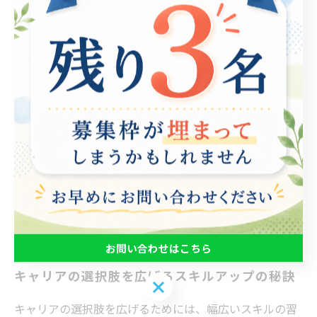
す。例えば、グループワークやワークショップは、コミ
ュニケーションやチームワークの力を養う絶好の機会で
す。また、新しい技術や業界動向に関する情報を定期的
に提供することで、社会で求められるスキルを念頭に置
くことができます。このような取り組みは、利用者のモ
チベーションを高めるだけでなく、実際の就業に役立つ
知識や技術を身につける助けになります。さらに、成功
事例を共有することで、他の利用者への良い刺激とな
り、自信を深めることでしょう。共に新たな挑戦に踏み
出し、自己成長を目指していきましょう。
お問い合わせはこちら
キャリアの選択肢を広げるスキルアップの秘訣
お問い合わせはこちら
キャリアの選択肢を広げるためには、幅広いスキルの習