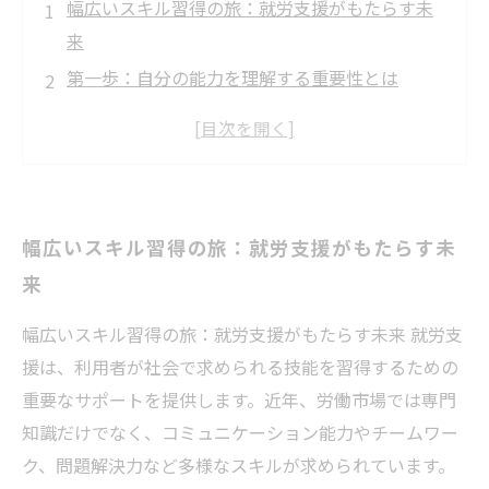
幅広いスキル習得の旅：就労支援がもたらす未
来
第一歩：自分の能力を理解する重要性とは
スキル向上のプロセス：支援者の役割と具体的
な取り組み
成功事例から学ぶ：多様なスキル習得の鍵
新たな挑戦への一歩：自己成長を促す環境
幅広いスキル習得の旅：就労支援がもたらす未
キャリアの選択肢を広げるスキルアップの秘訣
来
共に学び、共に成長する：就労支援の力を信じ
て
幅広いスキル習得の旅：就労支援がもたらす未来 就労支
援は、利用者が社会で求められる技能を習得するための
重要なサポートを提供します。近年、労働市場では専門
知識だけでなく、コミュニケーション能力やチームワー
ク、問題解決力など多様なスキルが求められています。