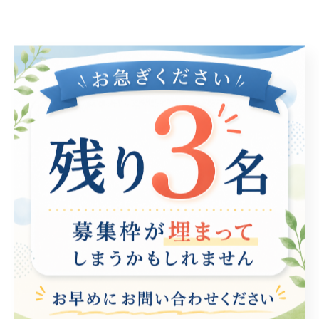
創造性の開花：ゲーム制作が育む独自のアイデ
アと論理的思考
ゲーム制作は、参加者に創造性を発揮するためのユニー
クなプラットフォームを提供します。具体的には、ゲー
ムのテーマやキャラクター、ストーリーを考える際に、
自分自身のアイデアを自由に表現することができます。
このプロセスは、単に創造力を高めるだけでなく、論理
的思考や問題解決能力も鍛えることにつながります。た
とえば、ゲームのバランスを考える際には、プレイヤー
の行動やフィードバックを分析し、どのようにゲームを
調整するかを計画する必要があります。こういった思考
プロセスは、他の職種においても価値のあるスキルとな