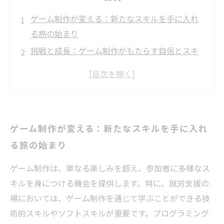
ゲーム制作が変える：新たなスキルを手に入れ
る旅の始まり
挑戦と成長：ゲーム制作がもたらす自信とスキ
ルアップ
チームワークの力：共同制作を通じて得られる
コミュニケーション能力
プログラミングとデザイン：技術的スキルの習
ゲーム制作が変える：新たなスキルを手に入れ
得過程
る旅の始まり
創造性の開花：ゲーム制作が育む独自のアイデ
アと論理的思考
ゲーム制作は、単なる楽しみを超え、参加者に多様なス
業界を越えたスキル：ゲーム制作がもたらすキ
キルを身につける機会を提供します。特に、就労支援の
ャリアの可能性
場においては、ゲーム制作を通じて学ぶことができる技
未来へ繋がる道：ゲーム制作を通じて得たスキ
術的スキルやソフトスキルが重要です。プログラミング