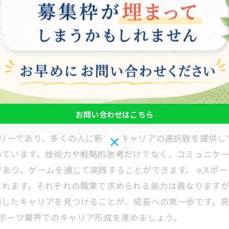
させることができます。このような環境では、互いのスキ
からも、eスポーツは職業訓練の重要なツールと考えられ
目されています。実際に、ある若者がeスポーツ関連の研修
す。 このように、eスポーツは単なる遊びではなく、職
共に成長する道路を歩んでみましょう。
ツ業界でのキャリア形成
お問い合わせはこちら
トリーであり、多くの人に新たなキャリアの選択肢を提供し
お問い合わせはこちら
っています。技術力や戦略的思考だけでなく、コミュニケー
あり、ゲームを通じて実践することができます。 eスポ
まれます。それぞれの職業で求められる能力は異なります
適したキャリアを見つけることが、成長への第一歩です。
スポーツ業界でのキャリア形成を進めましょう。