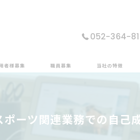
052-364-81
用者様募集
職員募集
当社の特徴
パソコン
在宅支援
スポーツ関連業務での自己
動画編集
ゲーム制作