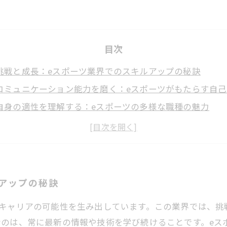
目次
挑戦と成長：eスポーツ業界でのスキルアップの秘訣
コミュニケーション能力を磨く：eスポーツがもたらす自
自身の適性を理解する：eスポーツの多様な職種の魅力
成功事例から学ぶ：仲間と共に成長するeスポーツの世界
未来に向けたステップアップ：eスポーツ業界でのキャリ
自己成長の実現：eスポーツとの出会いがもたらす可能性
アップの秘訣
のキャリアの可能性を生み出しています。この業界では、挑
なのは、常に最新の情報や技術を学び続けることです。eス