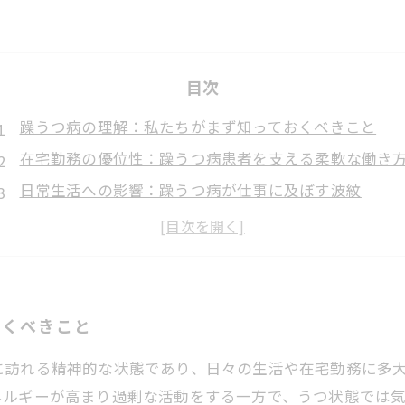
目次
躁うつ病の理解：私たちがまず知っておくべきこと
在宅勤務の優位性：躁うつ病患者を支える柔軟な働き
日常生活への影響：躁うつ病が仕事に及ぼす波紋
コミュニケーションの工夫：職場での支援が生む安心
具体的な支援方法：在宅勤務での実践例とヒント
躁うつ病と向き合う：効率的な業務進行の秘訣
未来の働き方：柔軟な在宅勤務で自分らしい生活を実
おくべきこと
に訪れる精神的な状態であり、日々の生活や在宅勤務に多
ネルギーが高まり過剰な活動をする一方で、うつ状態では