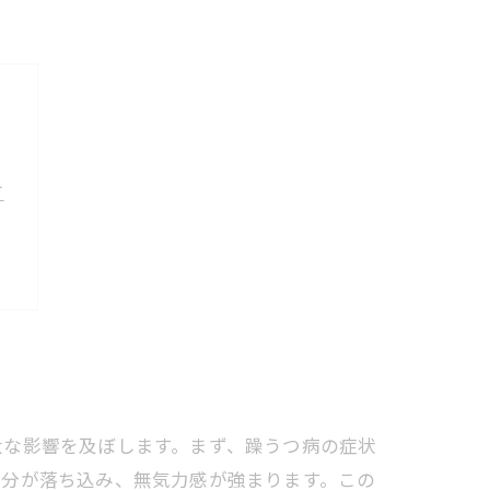
方
感
現
大な影響を及ぼします。まず、躁うつ病の症状
気分が落ち込み、無気力感が強まります。この