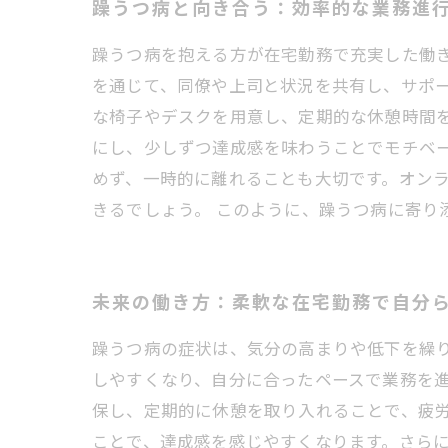
躁うつ病と向き合う：効率的な業務進
躁うつ病を抱える方が在宅勤務で充実した働
を通じて、同僚や上司と状況を共有し、サポ
な椅子やデスクを用意し、定期的な休憩時間
にし、少しずつ達成感を味わうことでモチベ
めず、一時的に離れることも大切です。オン
きるでしょう。 このように、躁うつ病に寄り
未来の働き方：柔軟な在宅勤務で自分
躁うつ病の症状は、気分の高まりや低下を繰
しやすくなり、自分に合ったペースで業務を
保し、定期的に休憩を取り入れることで、疲
ことで、達成感を感じやすくなります。さら