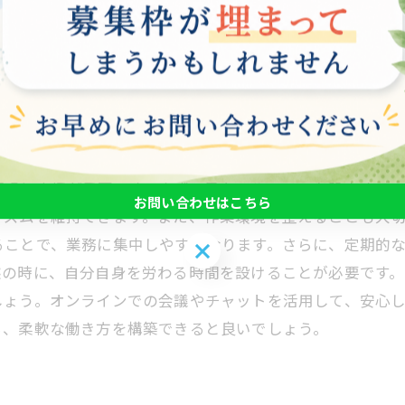
に関するフィードバックをこまめに行うことが重要です。
ことも効果的です。これにより、従業員同士のつながりが
躁うつ病と向き合う環境を整え、より充実した働き方をサ
例とヒント
配慮と支援が重要です。まず、日々のルーチンを設定する
お問い合わせはこちら
リズムを維持できます。また、作業環境を整えることも大切
ることで、業務に集中しやすくなります。さらに、定期的
お問い合わせはこちら
態の時に、自分自身を労わる時間を設けることが必要です
しょう。オンラインでの会議やチャットを活用して、安心
ら、柔軟な働き方を構築できると良いでしょう。