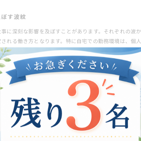
及ぼす波紋
仕事に深刻な影響を及ぼすことがあります。それぞれの波
宝される働き方となります。特に自宅での勤務環境は、個
が不可欠です。 たとえば、定期的な休憩を取り入れるこ
の工夫も重要です。ビデオ会議やチャットツールを活用し
理解を深め、環境を整えることで、より充実した在宅勤務
支援が生む安心感
きやすい環境を提供しますが、コミュニケーションの工夫
ることがあります。だからこそ、職場での支援体制を整え
交流の場を作りましょう。このことで、メンタルヘルスに