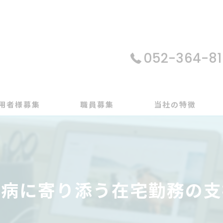
052-364-81
用者様募集
職員募集
当社の特徴
パソコン
在宅支援
つ病に寄り添う在宅勤務の支
動画編集
ゲーム制作