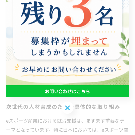
て業界との接点を持つことができます。 また、特定の企
業が主導する就労支援プログラムも増えており、職業訓
練を通じて初心者から専門職までのスキルを習得する機
会が創出されています。例えば、イベント企画やストリ
ーミング技術に特化したワークショップが開催され、専
門知識を持つ講師による直接指導が行われています。 こ
のような実践的な支援事例は、次世代の人材がeスポー
ツ業界で活躍するための重要なステップとなり、業界全
体の発展を促進しています。
お問い合わせはこちら
次世代の人材育成のための具体的な取り組み
お問い合わせはこちら
eスポーツ産業における就労支援は、ますます重要なテ
ーマとなっています。特に日本においては、eスポーツ関