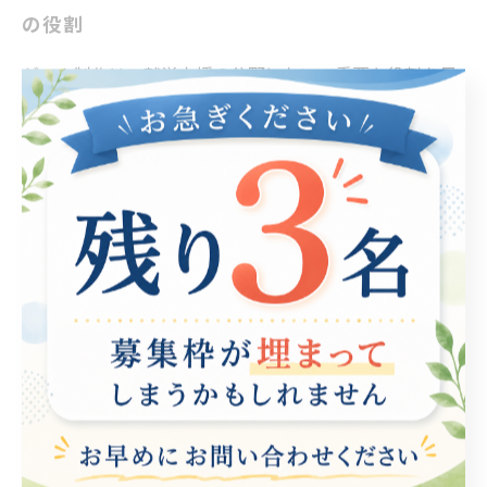
の役割
ゲーム制作は、就労支援の分野において重要な役割を果
たしています。特に、ゲーム制作に取り組むことで、参
加者は様々なスキルを身につけることができます。例え
ば、プログラミングに関する知識はもちろん、デザイン
やストーリーテリングのスキルも向上します。これらの
技術や知識は、実際の職場でも非常に役立ちます。 ま
た、ゲーム制作を通じて、チームワークやコミュニケー
ション能力も自然に育まれます。プロジェクトを進める
中で、メンバー間の意見交換や役割分担が不可欠です。
このような経験は、職場での協力関係を築く上で大変価
値があります。 さらに、ゲーム制作は創造性を発揮する
場でもあり、参加者は自分のアイデアを具体化する過程
で自己肯定感を高めることができます。このプロセスを