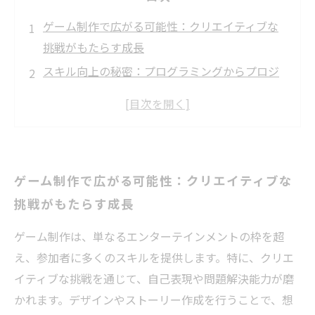
ゲーム制作で広がる可能性：クリエイティブな
挑戦がもたらす成長
スキル向上の秘密：プログラミングからプロジ
ェクト管理まで
チームワークの重要性：ゲーム開発の現場から
学ぶ
成功事例：ゲーム制作を通じて手に入れた実践
ゲーム制作で広がる可能性：クリエイティブな
的スキル
挑戦がもたらす成長
希望をもたらす：就労支援におけるゲーム制作
の役割
ゲーム制作は、単なるエンターテインメントの枠を超
クリエイティブな表現で学ぶ：ゲーム制作の魅
え、参加者に多くのスキルを提供します。特に、クリエ
力を再発見
イティブな挑戦を通じて、自己表現や問題解決能力が磨
未来を切り開くための第一歩：ゲーム制作とス
かれます。デザインやストーリー作成を行うことで、想