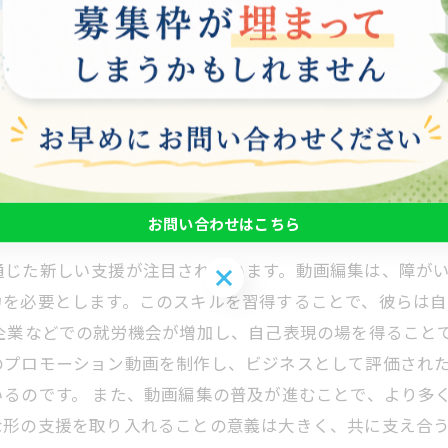
度な技術的スキルと創造力を同時に必要とし、多くの障が
別支援学校でのワークショップや、就労支援施設での実践
送るようになった多くの障がい者がいます。彼らは、自分
のような取り組みが広がることで、障がい者がより多様な
会を創るために、障がい者支援における動画編集の可能性
未来
お問い合わせはこちら
通じた新しい支援が注目されています。動画編集は、障が
お問い合わせはこちら
力を必要とします。このスキルを習得することで、彼らは
企業などでの就労機会が増加し、自己表現の場を得ること
のプロモーション動画を制作し、ビジネスとして評価され
るのです。 また、動画編集の普及が進むことで、より多
な形の支援を取り入れることの意義は大きく、共に支え合