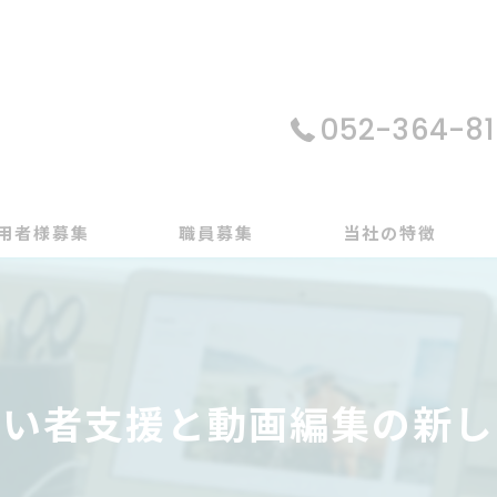
052-364-81
用者様募集
職員募集
当社の特徴
パソコン
在宅支援
がい者支援と動画編集の新し
動画編集
ゲーム制作