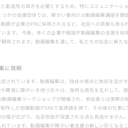
力と創造性の両方を必要とするため、特にコミュニケーシ
いくつかの支援団体では、障がい者向けの動画編集講座を開
動画が企業のPRに採用されるなど、社会への貢献も見ら
ています。 今後、多くの企業や施設が動画編集の支援を採
が期待されます。動画編集を通して、私たちの社会に新た
編集に挑戦
注目されています。動画編集は、独自の視点と技術を活か
覚や聴覚に障がいを持つ方々は、独特な感性を生かして、
けの動画編集ワークショップが開催され、参加者らは実際の
制作した短編動画がSNSで高評価を得て、その後の仕事に
現の幅が広がり、社会参加が促進される点も見逃せません
られています。動画編集が障がい者支援の新しい形となる