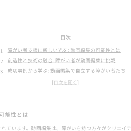
目次
障がい者支援に新しい光を: 動画編集の可能性とは
創造性と技術の融合: 障がい者が動画編集に挑戦
成功事例から学ぶ: 動画編集で自立する障がい者たち
社会に貢献する新たな道: 障がい者と動画編集の関係性
支援の形を変える: 動画編集がもたらす未来
共に支え合う社会へ: 障がい者支援の新たなアプローチ
動画編集という武器を手に入れた障がい者の挑戦
の可能性とは
されています。動画編集は、障がいを持つ方々がクリエイ