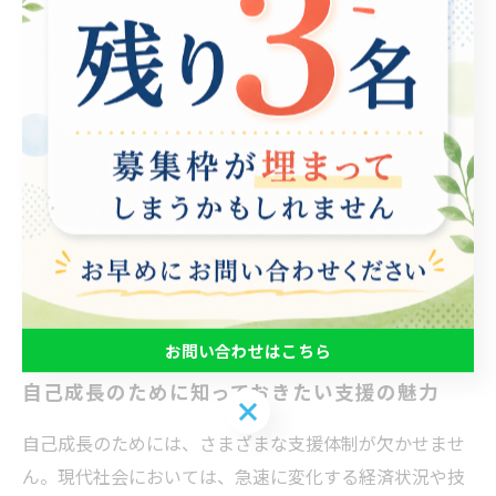
からの指導を受け、自己理解を深めることができます。
これにより、個々は自分の強みや改善点を見極めること
が可能になります。 さまざまな支援を通じて得られる学
びは、自己成長の資源となり、さらなる挑戦への自信を
育みます。失敗や困難に直面しても、適切な支援があれ
ば、乗り越えられるという安定感を得られます。このよ
うにして、支援の力を活かしながら、自分らしい成長を
遂げていくストーリーが生まれます。自己成長を促すた
めには、多様な支援体制の活用が鍵です。
お問い合わせはこちら
自己成長のために知っておきたい支援の魅力
お問い合わせはこちら
自己成長のためには、さまざまな支援体制が欠かせませ
ん。現代社会においては、急速に変化する経済状況や技