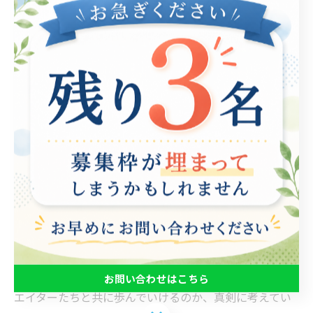
な才能を最大限に発揮できる場を提供します。特に、デ
ザイン、アート、映像制作などの分野では、彼らの独自
の視点や感性が新しい価値を生み出す原動力となりま
す。実際、これらの活動を通じて生まれた作品は、個々
の表現のみならず、社会全体に対するメッセージを強く
発信しています。 例えば、ある就労支援B型の施設で
は、障がいを持つクリエイターたちが共同でアートプロ
ジェクトに取り組みました。その結果、地域のイベント
に参加し、多くの人々と交流する機会が生まれました。
このような経験は、彼ら自身の自信を高めるだけでな
く、周囲の人々にとっても新たな理解を促進します。 さ
らに、就労支援B型の活動は、社会の多様性を尊重し、
包摂的なコミュニティの形成にも寄与します。これから
の未来に向けて、私たちがどのように支援を行い、クリ
お問い合わせはこちら
エイターたちと共に歩んでいけるのか、真剣に考えてい