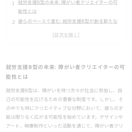
就労支援B型の未来: 障がい者クリエイターの可
能性とは
彼らのペースで進む: 就労支援B型が創る新たな
表現の場
クリエイティブな活動が生む絆: 社会参加の意義
を考える
実際の事例: クリエイターたちが拓く新しい道
就労支援B型の未来: 障がい者クリエイターの可
未来への影響: 就労支援B型の活動が社会に与え
能性とは
る価値
未来を創る力: 就労支援B型におけるクリエイタ
就労支援B型は、障がいを持つ方々が社会に参加し、自
ーの成長
己の可能性を広げるための重要な制度です。しかし、そ
共に描く未来: 就労支援B型が拓く新たな可能性
の中でも特にクリエイティブな分野において、彼らの才
能は限りなく広がる可能性を秘めています。デザインや
アート、映像制作といった活動を通じて、障がい者クリ