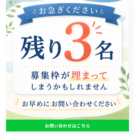
eスポーツは、ただのゲームという枠を超え、若者や就
労支援に携わる人々にとって、重要なコミュニケーショ
ン能力を育む場となっています。特にチーム戦が求めら
れるeスポーツでは、プレイヤー同士が戦略を共有し、
意見を交わしながら協力して目標を達成する必要があり
ます。このプロセスを通じて、リアルタイムでのコミュ
ニケーション力や問題解決能力が自然に鍛えられます。
具体的な事例としては、就労支援プログラムにおいてe
スポーツのトレーニングを取り入れることで、参加者が
もたらす個々の意見を尊重し合い、共通の目標に向かっ
て協力する姿が見受けられます。これにより、自己表現
が促進され、対人スキルが向上することが期待されま
す。 eスポーツは、趣味やコミュニケーションを通じて
お問い合わせはこちら
成長することができる新たな手段として、今後の就労支