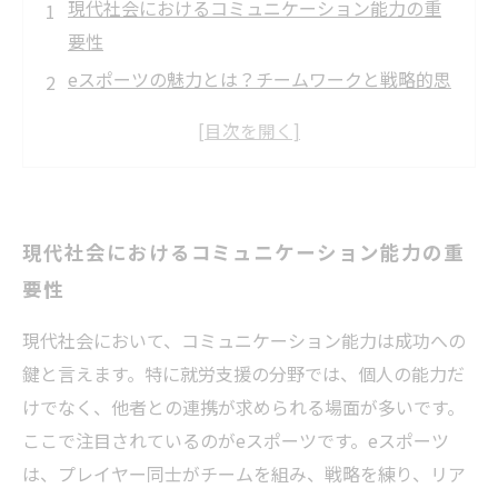
現代社会におけるコミュニケーション能力の重
要性
eスポーツの魅力とは？チームワークと戦略的思
考の融合
ゲームの枠を超える！リアルタイムでの意見交
換が生む新しいコミュニケーション
プレイヤーの成長：eスポーツがもたらすコミュ
現代社会におけるコミュニケーション能力の重
ニケーション能力の向上
要性
就労支援におけるeスポーツの活用法：成功への
新たな道
現代社会において、コミュニケーション能力は成功への
実際の事例から学ぶ！eスポーツで育まれたコミ
鍵と言えます。特に就労支援の分野では、個人の能力だ
ュニケーションの力
けでなく、他者との連携が求められる場面が多いです。
未来を形作る：eスポーツを通じて育んだスキル
ここで注目されているのがeスポーツです。eスポーツ
がキャリアに与える影響
は、プレイヤー同士がチームを組み、戦略を練り、リア