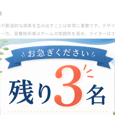
果
合が創造的な成果を生み出すことは非常に重要です。デザ
。一方、音響技術者はゲームの雰囲気を高め、ライターは
戦略を構築します。このように、多様な職種が協力するこ
な環境が新たなアイデアを促進する点です。異なる背景や
ながります。これにより、業界全体が活性化し、さらなる成
す新たな可能性
境が新たな可能性をもたらすことが注目されています。さ
の豊かさに繋がります。たとえば、異なる文化を持つメン