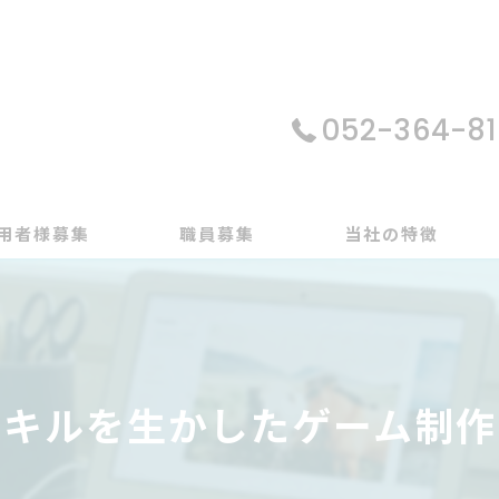
052-364-81
用者様募集
職員募集
当社の特徴
パソコン
在宅支援
スキルを生かしたゲーム制作
動画編集
ゲーム制作