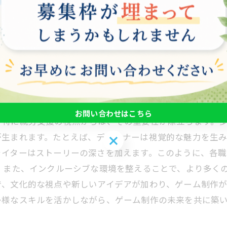
プローチが生まれ、より広いユーザー層に響く作品が生まれ
良い影響を与えます。自分の意見が尊重され、チームとし
ます。これにより、より高品質なゲームが制作されるだけ
全員が参加できる環境を整えることは、今後のゲーム業界に
制作の未来
お問い合わせはこちら
、特に就労支援の視点からは、その重要性が際立ちます。
が生まれます。たとえば、デザイナーは視覚的な魅力を生
お問い合わせはこちら
ライターはストーリーの深さを加えます。このように、各
 また、インクルーシブな環境を整えることで、より多く
で、文化的な視点や新しいアイデアが加わり、ゲーム制作
多様なスキルを活かしながら、ゲーム制作の未来を共に築