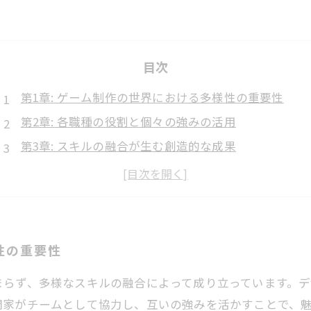
目次
第1章: ゲーム制作の世界における多様性の重要性
第2章: 各職種の役割と個々の強みの活用
第3章: スキルの融合が生む創造的な成果
第4章: インクルーシブな環境がもたらす新たな可能性
第5章: 就労支援の視点から見たゲーム制作の未来
第6章: すべての人が参加できるゲーム制作の実践例
第7章: 多様なスキルを生かして次のゲームを創ろう
性の重要性
まらず、多様なスキルの融合によって成り立っています。
門家がチームとして協力し、互いの強みを活かすことで、