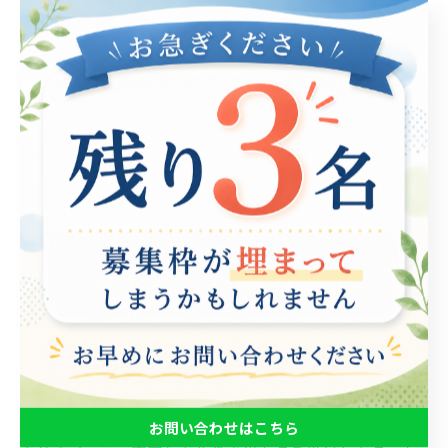
在宅支援を通じて安心感を提供するためには、いくつか
の実践的なアプローチがあります。まず、利用者のニー
ズを理解することが重要です。身体的な障害や年齢によ
って、必要な支援の内容は異なりますので、個別のニー
ズに基づいた支援プランを作成しましょう。次に、支援
を行うスタッフとのコミュニケーションを円滑にするこ
とが不可欠です。定期的なフィードバックを行い、利用
者が何を感じ、何を求めているのかを把握することで、
より効果的な支援が可能になります。加えて、在宅環境
そのものの改善も考慮する必要があります。バリアフリ
ーの環境づくりや、安心して過ごせる空間作りが求めら
れます。最後に、地域とのつながりを大切にし、社会的
な孤立を防ぐための取り組みも必要です。これらのアプ
ローチを通じて、在宅支援は安心感を提供し、利用者が
お問い合わせはこちら