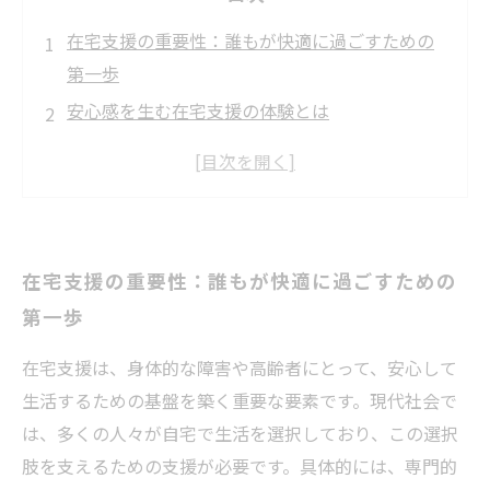
在宅支援の重要性：誰もが快適に過ごすための
第一歩
安心感を生む在宅支援の体験とは
高齢者や障害者の課題を理解するために必要な
こと
共感とコミュニケーション：支援者と利用者の
絆を深める
在宅支援の重要性：誰もが快適に過ごすための
実践的なアプローチで作る安心の在宅環境
第一歩
在宅支援の成功事例：利用者の声から学ぶ
未来の在宅支援：誰もが安心して暮らせる社会
在宅支援は、身体的な障害や高齢者にとって、安心して
を目指して
生活するための基盤を築く重要な要素です。現代社会で
は、多くの人々が自宅で生活を選択しており、この選択
肢を支えるための支援が必要です。具体的には、専門的