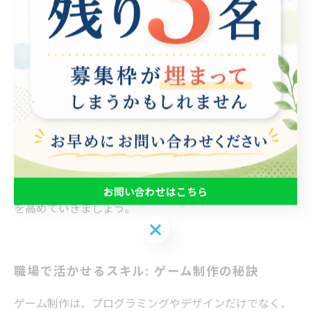
ン分野では、美的センスを磨くだけでなく、ユーザーエ
クスペリエンスを考慮した設計を学ぶことで、顧客のニ
ーズに応える力も養えます。 また、ゲーム制作はプロジ
ェクト管理のスキルを育てる場でもあります。チームメ
ンバーとのコミュニケーションや役割分担を通じて、協
力することの重要性を実感し、リーダーシップや調整力
を向上させることができます。こうしたスキルは職場で
も必要不可欠であり、就労支援の一環として有効です。
ゲーム制作を通じて自身の可能性を広げ、職業的な自信
お問い合わせはこちら
を高めていきましょう。
お問い合わせはこちら
職場で活かせるスキル: ゲーム制作の秘訣
ゲーム制作は、プログラミングやデザインだけでなく、