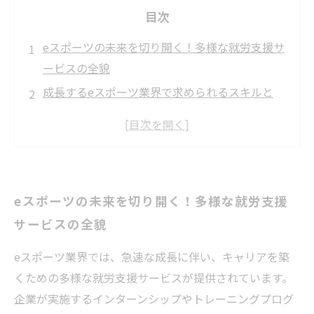
目次
eスポーツの未来を切り開く！多様な就労支援サ
ービスの全貌
成長するeスポーツ業界で求められるスキルと
は？
若者を支える！インターンシッププログラムと
トレーニングの実情
成功事例に学ぶ、eスポーツ分野でのキャリア構
eスポーツの未来を切り開く！多様な就労支援
築法
サービスの全貌
業界団体や学校が提供するセミナーで得られる
知識
eスポーツ業界では、急速な成長に伴い、キャリアを築
新たな挑戦者必見！就労支援サービスの役割と
くための多様な就労支援サービスが提供されています。
重要性
企業が実施するインターンシップやトレーニングプログ