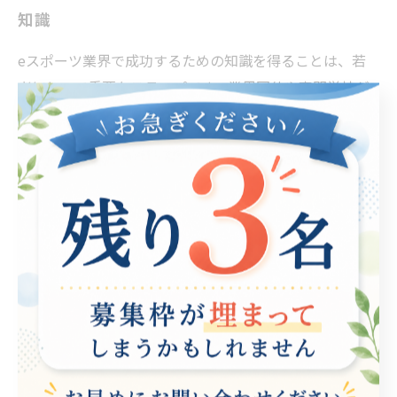
知識
eスポーツ業界で成功するための知識を得ることは、若
者にとって重要なステップです。業界団体や専門学校が
提供するセミナーは、そのための貴重な機会です。例え
ば、eスポーツ関連の業界団体では、最新の市場動向や
ゲーム制作の技術、マーケティング戦略について学べる
セミナーを定期的に開催しています。これに参加するこ
とで、参加者は実際の業界の動きに触れ、ネットワーク
を広げるチャンスも得られます。 また、専門学校では、
eスポーツの競技者やステージング、ストリーミング技術
など、具体的なスキルを身につけるためのカリキュラム
が組まれています。これらの教育機関は、最新のトレン
ドに基づいた実践的な知識を提供し、学生が即戦力とな
るためのサポートを行っています。 これらのセミナーに