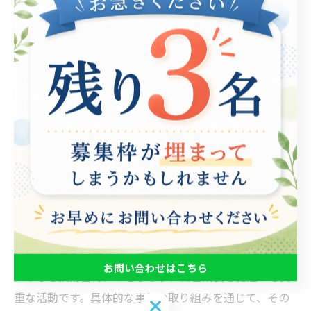
動画編集は、自己成長の旅において非常に有意義な手段
です。特に、就労支援の観点から見ると、その効果は顕
著です。動画編集に取り組むことで、自己表現力が向上
し、自分のアイデアや感情を映像を通じて他者に伝える
スキルが養われます。これにより、自己肯定感が高ま
り、自信を持って自分の意見を主張できるようになりま
す。 また、動画編集を行う過程では、プロジェクトの計
画や進行管理、問題解決能力が求められます。これによ
り、実社会で必要とされるスキルが磨かれ、結果として
労働市場での競争力も向上します。さらに、チームでの
協力が不可欠なため、コミュニケーション能力や人間関
係構築の力も自然と育まれます。 このように、動画編集
お問い合わせはこちら
は単なる技術習得にとどまらず、自己成長を促進する貴
重な活動です。具体的な事例や取り組みを通じて、その
お問い合わせはこちら