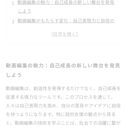
動画編集の魅力：自己成長の新しい舞台を発見
しよう
動画編集がもたらす変化：自己表現力と自信の
向上
プロジェクト推進の中で育まれる問題解決力と
は？
チームでの協力がもたらす成功体験：実際の事
動画編集の魅力：自己成長の新しい舞台を発見
例を紹介
しよう
自己成長の旅：動画編集を通じて新たな自分を
見つける
動画編集は、創造性を発揮するだけでなく、自己成長を
動画編集で得られるスキルが未来を変える
促進する強力なツールです。このプロセスを通じて、
自己成長の支援としての動画編集：あなたも始
人々は自己表現力を高め、自分の意見やアイデアに自信
めてみませんか？
を持つようになります。特に就労支援の観点から見る
と、動画編集の技術を学ぶことは、社会での活躍に繋が