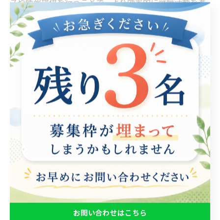
スや情報提供を行うことで、より効率的に就職活動を進
める手助けをします。また、履歴書や職務経歴書の書き
方、面接対策など、実践的なスキルを身につけることが
できるため、自信を持って選考に臨むことが可能です。
さらに、就労支援サービスは、個々のニーズに合った職
場を紹介するだけでなく、企業とのマッチングを行うた
め、適した職場での就労機会を得ることができる点も魅
力です。また、これらの支援は、障がい者や学生、高齢
者など、特定の条件を持つ人々に向けて行われることが
多く、誰もが自分に合った形で就職を目指せる環境が整
っています。 加えて、就労支援を受けることで、職場環
境への適応能力やコミュニケーションスキルを向上させ
るサポートも得られます。これにより、職場でのストレ
スを軽減し、長期的に安定した就業を実現する助けとな
ります。 このように、就労支援は単なる職探しに留まら
お問い合わせはこちら