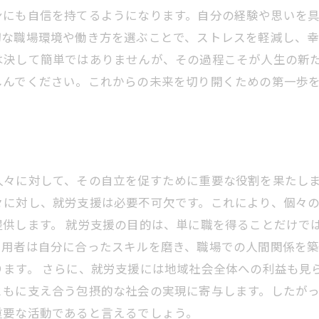
ンにも自信を持てるようになります。自分の経験や思いを
な職場環境や働き方を選ぶことで、ストレスを軽減し、幸
は決して簡単ではありませんが、その過程こそが人生の新
しんでください。これからの未来を切り開くための第一歩
人々に対して、その自立を促すために重要な役割を果たし
々に対し、就労支援は必要不可欠です。これにより、個々
提供します。 就労支援の目的は、単に職を得ることだけで
利用者は自分に合ったスキルを磨き、職場での人間関係を築
ます。 さらに、就労支援には地域社会全体への利益も見
ともに支え合う包摂的な社会の実現に寄与します。したが
重要な活動であると言えるでしょう。