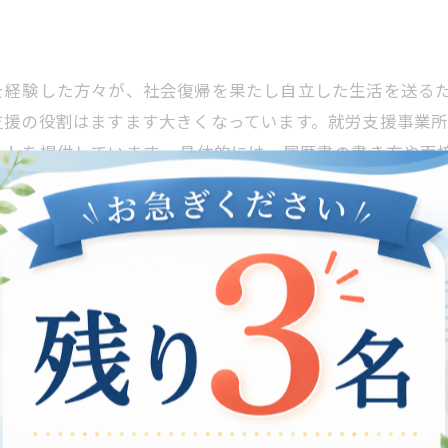
を経験した方々が、社会復帰を果たし自立した生活を送る
支援の役割はますます大きくなっています。就労支援事業
ートを提供しています。 具体的には、履歴書の書き方や面
連携を強化し、実習やインターンシップを通じて実践的な
る環境を手に入れることができます。 就労支援は、個々の
えることで、周囲の理解も深まり、より多くの人々が就労
を広げ、すべての人がその能力を活かせる社会を目指してい
や就職が難しい状況にある人々へのサポートが重要です。
動のサポート、職場適応の支援など、さまざまな側面があり
提供し、実践的なスキルを身につけることを目指していま