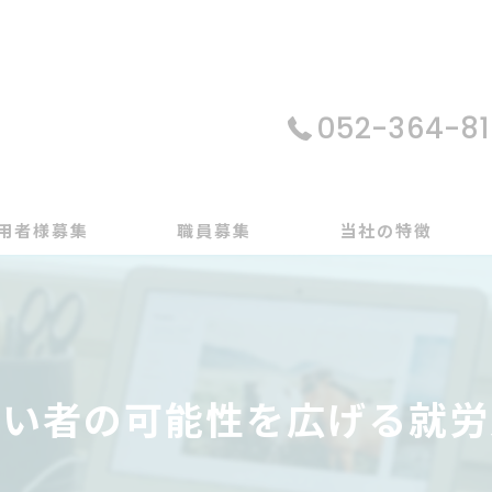
052-364-81
用者様募集
職員募集
当社の特徴
パソコン
在宅支援
がい者の可能性を広げる就労
動画編集
ゲーム制作