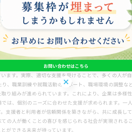
ポートします。 さらに、メンタル面でのサポートも不可
ンを行い、コミュニケーション能力や自己肯定感を高める
者が自立した生活を送るための包括的なサポートを提供す
し、就労支援の取り組みを強化していくことが求められて
人々が自立した生活を送るための重要なサービスです。近
お問い合わせはこちら
ています。実際、適切な支援を受けることで、多くの人が
お問い合わせはこちら
たり、職業訓練や就職活動のサポート、職場環境の調整な
た取り組みが進められています。これにより、企業は多様
場では、個別のニーズに合わせた支援が求められます。一
す。支援者と利用者が信頼関係を築きながら、共に成長し
べての人が働くことの喜びを感じられる社会が実現される
ことができる未来が待っています。