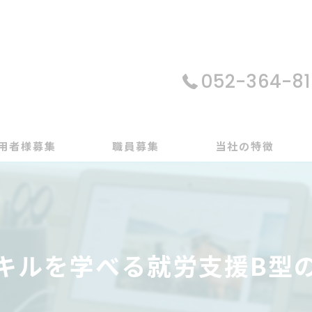
052-364-81
用者様募集
職員募集
当社の特徴
パソコン
在宅支援
スキルを学べる就労支援B型
動画編集
ゲーム制作