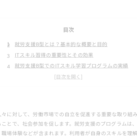
目次
就労支援B型とは？基本的な概要と目的
ITスキル習得の重要性とその効果
就労支援B型でのITスキル学習プログラムの実績
サポート体制と支援内容：学びながら働く魅力
成功事例紹介：ITスキル習得を通じた自立の道
人々に対して、労働市場での自立を促進する重要な取り組
ることで、社会参加を促します。就労支援のプログラムは
、職場体験などが含まれます。利用者が自身のスキルを理