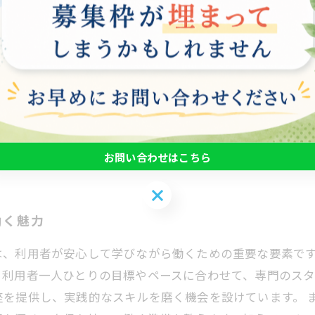
、障害を持つ方々に対して専門的な技術や知識を提供する
整えています。具体的には、パソコンの基本操作から始まり、Mi
意しています。 実績としては、プログラム参加者の90%
す。特に、職場で活かせる実践的なスキルを習得すること
スに応じたサポートを行い、自己肯定感の向上にも寄与して
向上に大きく貢献しており、社会全体における多様性の推
お問い合わせはこちら
お問い合わせはこちら
働く魅力
は、利用者が安心して学びながら働くための重要な要素で
。利用者一人ひとりの目標やペースに合わせて、専門のス
を提供し、実践的なスキルを磨く機会を設けています。 