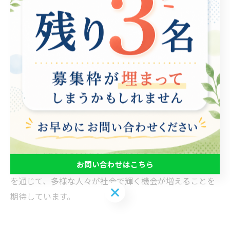
なり、働く喜びを再発見することができます。 また、地
域の企業にも明るい影響を与えることが期待されていま
す。多様な人材を受け入れることで、職場環境が豊かに
なり、イノベーションが生まれるきっかけともなりま
す。就労支援は単なる仕事の斡旋にとどまらず、社会全
体の活性化にも寄与します。 さらに、就労支援のプログ
ラムには、メンタルケアや生活支援も含まれており、ク
ライアントの総合的な生活の質を向上させることが目指
されています。具体的には、ストレス管理の技術を学ぶ
ことで、就労後も持続的に働き続けるための備えを整え
お問い合わせはこちら
ることができます。 今後、ますます重要になる就労支援
を通じて、多様な人々が社会で輝く機会が増えることを
お問い合わせはこちら
期待しています。