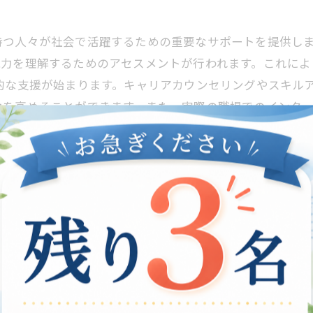
持つ人々が社会で活躍するための重要なサポートを提供しま
能力を理解するためのアセスメントが行われます。これによ
的な支援が始まります。キャリアカウンセリングやスキル
力を高めることができます。また、実際の職場でのインタ
は、単なる仕事を見つける手助けにとどまりません。持続可
、参加者は自立した生活を送ることができ、社会全体の活性
ティ全体にポジティブな影響を与える重要な役割を果たし
社会的な理由で就職が難しい方々が、自立した生活を送る
4つのステップは、まず自己理解を促すことです。自分の
す。就労に必要な知識や技術を学ぶことで、自信を持って
することで、現実の業務や職場環境への理解が深まります