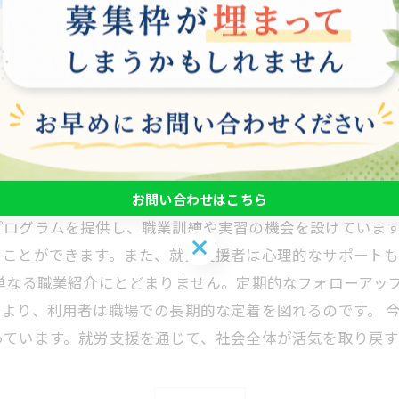
とで、職場定着を図ります。これらのステップを通じて、
たちの目指す姿です。このように、就労支援業務は、個々
発展に直結しています。特に、障害を持つ方や長期的な失
性を重視し、障害者雇用を積極的に推進するようになって
お問い合わせはこちら
プログラムを提供し、職業訓練や実習の機会を設けていま
お問い合わせはこちら
ることができます。また、就労支援者は心理的なサポート
単なる職業紹介にとどまりません。定期的なフォローアッ
より、利用者は職場での長期的な定着を図れるのです。 
っています。就労支援を通じて、社会全体が活気を取り戻す