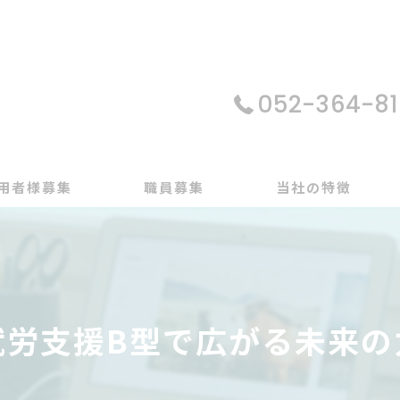
052-364-81
用者様募集
職員募集
当社の特徴
パソコン
在宅支援
就労支援B型で広がる未来の
動画編集
ゲーム制作