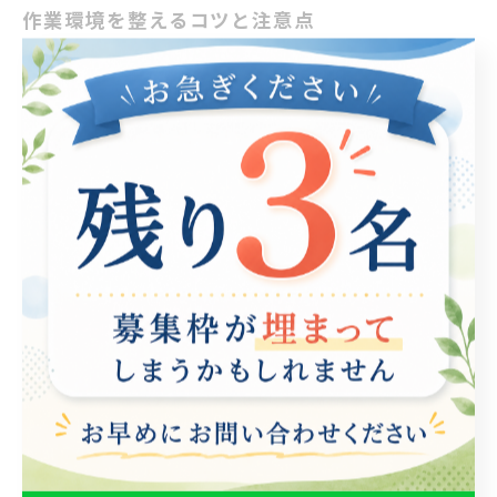
作業環境を整えるコツと注意点
作業環境を整えることは、就労支援において非常に重要
な要素です。快適で効率的な作業環境を作ることで、利
用者の生産性が向上し、ストレスを軽減することができ
ます。まず第一に、作業スペースは整理整頓された状態
を保つことが大切です。使用する道具や資料は、必要な
時にすぐに取り出せるように配置しましょう。 次に、照
明や温度、騒音などの環境要因にも注意を払いましょ
う。明るすぎず、暗すぎない適切な照明は、目の疲れを
防ぎます。また、作業スペースの温度は心地よい範囲に
保ち、快適な環境を作ることが重要です。さらに、周囲
の騒音を抑える工夫をすることで、集中力を高めること
ができます。 また、利用者それぞれの特性に応じた環境
作りも重要です。身体的なニーズや感受性に配慮し、必