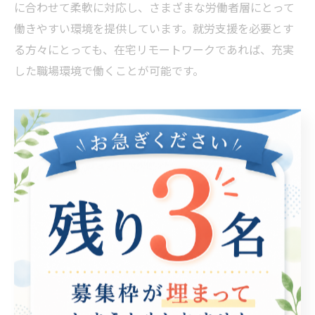
に合わせて柔軟に対応し、さまざまな労働者層にとって
働きやすい環境を提供しています。就労支援を必要とす
る方々にとっても、在宅リモートワークであれば、充実
した職場環境で働くことが可能です。
名古屋でも安心の在宅リモートワーク
近年、コロナ禍による在宅勤務の導入が進み、リモート
ワークによる仕事の形態が一般化してきました。しか
し、在宅リモートワークができる環境を持たない方々
や、就労支援を必要とする方々は、そのメリットを享受
することができていません。そこで、当社では名古屋で
も安心して在宅リモートワークを行うことができる環境
を整えております。在宅勤務に必要な機器やソフトウェ
ア、ネットワーク環境を整備し、職場から遠隔で安心し