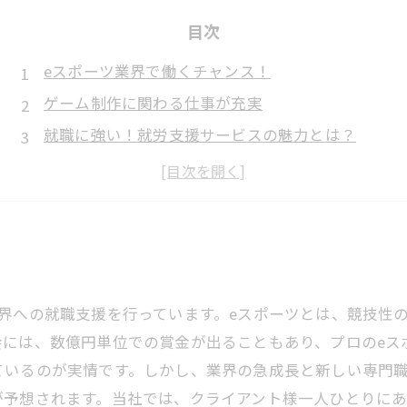
目次
eスポーツ業界で働くチャンス！
ゲーム制作に関わる仕事が充実
就職に強い！就労支援サービスの魅力とは？
『遊ぶ』だけでなく、『作る』お仕事も？
未経験でもチャレンジできる求人が豊富
界への就職支援を行っています。eスポーツとは、競技性
には、数億円単位での賞金が出ることもあり、プロのeス
ているのが実情です。しかし、業界の急成長と新しい専門職
が予想されます。当社では、クライアント様一人ひとりに