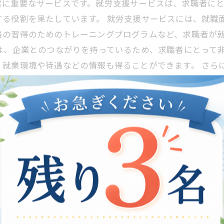
常に重要なサービスです。就労支援サービスは、求職者に
する役割を果たしています。 就労支援サービスには、就職
格の習得のためのトレーニングプログラムなど、求職者が
は、企業とのつながりを持っているため、求職者にとって
、就業環境や待遇などの情報も得ることができます。 さら
安や悩みを抱えた場合には、相談することができますし、
職者にとって必要不可欠な存在です。求職者が就職に成功
スの重要性が高まる時代において、求職者はこのサービス
も？
とは切っても切り離せないキーワードの一つです。しかし
つ人たちが遊ぶだけでなく、自分たちで何かを作るという