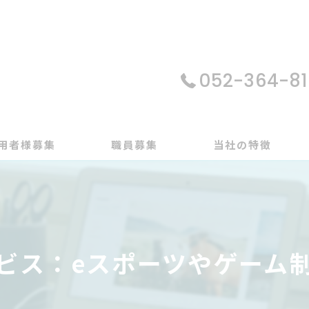
052-364-81
用者様募集
職員募集
当社の特徴
パソコン
在宅支援
ビス：eスポーツやゲーム
動画編集
ゲーム制作