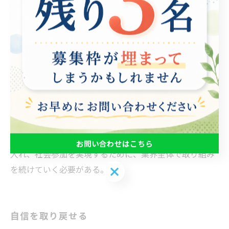
就労移行支援や求人マッチングなど、多岐に渡るサービ
スが存在する。そのため、就労支援機関や関連企業に
は、専門性が求められることも多い。また、社会のニー
ズに応えるため、政府や自治体からの支援も充実してい
る。 一方で、就労支援には課題もある。ニーズに合わせ
た適切な支援を提供するためには、施設やサービスの充
実が欠かせない。しかし、業界内の人材不足や財政難な
どの問題もあり、課題解決に向けた努力が求められてい
る。 今後も、就労支援業界には需要があることが予測さ
れる。より多くの人々が、自分に合った就労機会を手に
お問い合わせはこちら
入れ、社会参加を実現するために、業界全体で取り組み
を続けていく必要がある。
お問い合わせはこちら
自信を取り戻せる