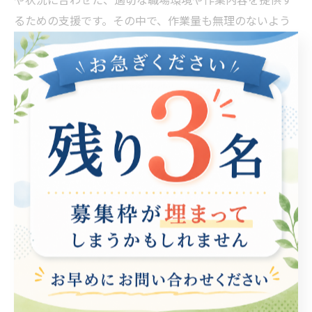
るための支援です。その中で、作業量も無理のないよう
に工夫することが重要です。作業量が過剰だと、作業の
質が低下し、肉体的・精神的な負担が大きくなってしま
います。また、過剰な作業量は、個人のモチベーション
や自己肯定感にも悪影響を与えます。逆に、作業量が少
なすぎると、充実感や達成感を得られず、自己肯定感の
低下につながります。無理のない作業量は、個人の能力
や状況に合わせ、十分なやりがいや達成感を感じられる
ように設定することが必要です。就労支援の専門家が、
慎重に評価し、適切な作業量を設定することで、個人の
能力を最大限に活かし、就労を通じた自己実現・社会参
加を促進することが可能となります。