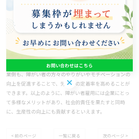
向上にも繋がります。2つ目は、企業がCSR（企業の社会
的責任）を果たすことができます。障がい者の就労は、
社会課題に対する貢献として位置づけられるため、企業
は社会的責任を果たし、社会に貢献することができま
す。3つ目は、やりがいを感じ、モチベーションが高まる
ことです。障がい者の方々は、自分たちが社会的に貢献
していると感じ、働きがいを感じる傾向があります。企
お問い合わせはこちら
業側も、障がい者の方々のやりがいやモチベーションの
お問い合わせはこちら
向上を促進することで、労働力の定着率を高めることが
できます。以上のように、障がい者雇用には企業にとっ
て多様なメリットがあり、社会的責任を果たすと同時
に、生産性の向上にも貢献するといえます。
< 前のページ
一覧に戻る
次のページ >