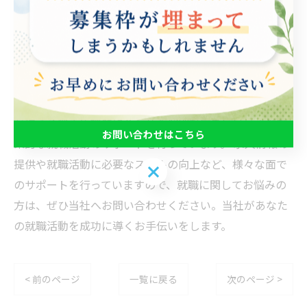
当社は、就労支援に特化したサービスを提供していま
す。求職者のスキルや希望に応じた求人案件の紹介や、
履歴書の書き方や面接の対策など、就職活動に必要なサ
ポートを一貫して提供しています。 また、当社では、マ
ンツーマンでのサポートも可能です。求職者一人ひとり
が抱える悩みや課題に合わせた個別対応を行い、より効
お問い合わせはこちら
果的な就職活動のサポートを行っています。 求人情報の
提供や就職活動に必要なスキルの向上など、様々な面で
お問い合わせはこちら
のサポートを行っていますので、就職に関してお悩みの
方は、ぜひ当社へお問い合わせください。当社があなた
の就職活動を成功に導くお手伝いをします。
< 前のページ
一覧に戻る
次のページ >