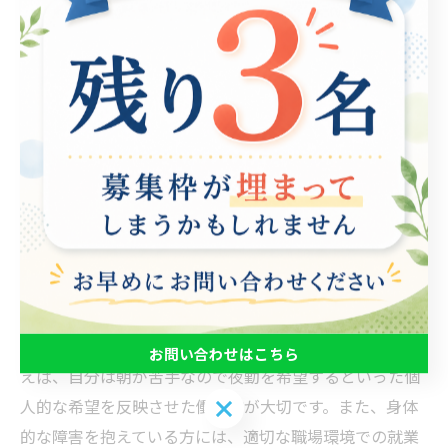
企業のパートナーシップを強化するためには、就労支援
のプロフェッショナルたちは、積極的に企業とのネット
ワークを作り上げ、協力関係を築くことが大切です。企
業が社会的により貢献できるよう、自らがリードしてい
く姿勢が求められます。
自分に合った働き方
自分に合った働き方を見つけることは、就労支援の重要
なテーマです。一人ひとりのニーズや特性を考慮し、適
切な職種や労働環境を提供することが求められます。例
お問い合わせはこちら
えば、自分は朝が苦手なので夜勤を希望するといった個
お問い合わせはこちら
人的な希望を反映させた働き方が大切です。また、身体
的な障害を抱えている方には、適切な職場環境での就業