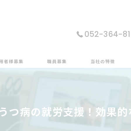
052-364-81
用者様募集
職員募集
当社の特徴
パソコン
在宅支援
でうつ病の就労支援！効果的
動画編集
ゲーム制作