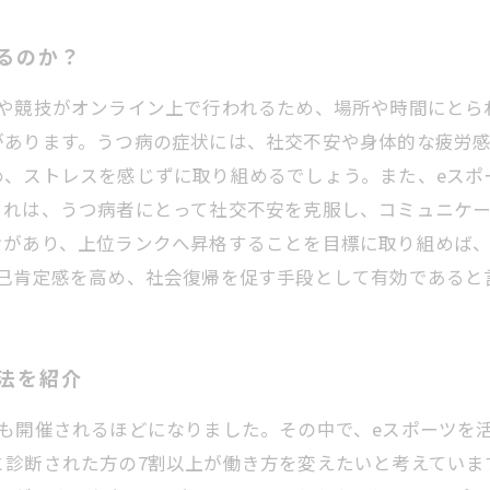
るのか？
習や競技がオンライン上で行われるため、場所や時間にとら
があります。うつ病の症状には、社交不安や身体的な疲労感
め、ストレスを感じずに取り組めるでしょう。また、eスポ
これは、うつ病者にとって社交不安を克服し、コミュニケ
けがあり、上位ランクへ昇格することを目標に取り組めば
自己肯定感を高め、社会復帰を促す手段として有効であると
法を紹介
も開催されるほどになりました。その中で、eスポーツを
診断された方の7割以上が働き方を変えたいと考えていま