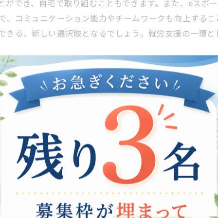
とができ、自宅で取り組むこともできます。また、eスポ
とで、コミュニケーション能力やチームワークも向上するこ
できる、新しい選択肢となるでしょう。就労支援の一環と
的事例
となっています。しかし、eスポーツはうつ病患者を支援
、創造性、ストレス解消、そして自尊心を向上させるための
ツを通じてうつ病患者は、社会的接触を回復し、自己肯定
ストレスを軽減し、仕事に復帰するのに役立ちます。こうし
ます。