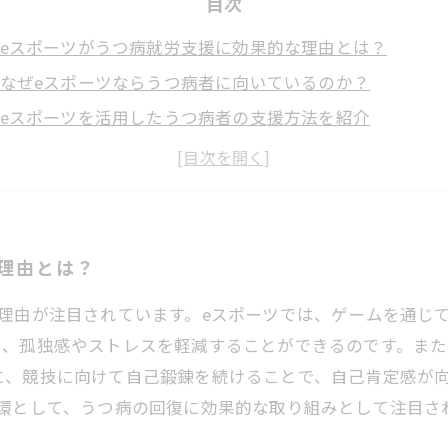
目次
eスポーツがうつ病就労支援に効果的な理由とは？
なぜeスポーツならうつ病者に向いているのか？
eスポーツを活用したうつ病者の支援方法を紹介
eスポーツによるうつ病就労支援の具体的事例
eスポーツを活用したうつ病就労支援のメリットとデメリ
理由とは？
理由が注目されています。eスポーツでは、ゲームを通じ
り、孤独感やストレスを軽減することができるのです。また
に、競技に向けて自己鍛錬を続けることで、自己肯定感が
一環として、うつ病の回復に効果的な取り組みとして注目さ