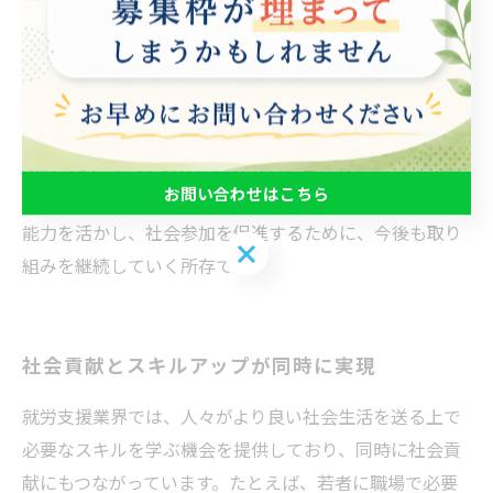
門のキャリアコンサルタントによるカウンセリングや相
談、求職者と企業とのマッチング支援、プログラムの提
供など、多彩な取り組みを展開しています。また、障が
い者雇用推進法に基づき、障がい者を積極的に採用する
企業の支援も行っています。私たちは、障がいの有無に
関わらず、すべての人が自分らしい働き方を見つけられ
お問い合わせはこちら
るように、支援を続けていきます。障がい者のスキルや
能力を活かし、社会参加を促進するために、今後も取り
お問い合わせはこちら
組みを継続していく所存です。
社会貢献とスキルアップが同時に実現
就労支援業界では、人々がより良い社会生活を送る上で
必要なスキルを学ぶ機会を提供しており、同時に社会貢
献にもつながっています。たとえば、若者に職場で必要