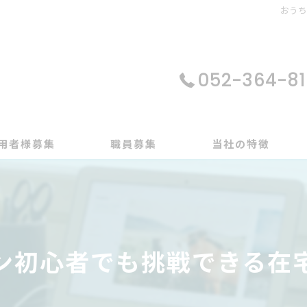
おう
052-364-81
用者様募集
職員募集
当社の特徴
パソコン
在宅支援
ン初心者でも挑戦できる在
動画編集
ゲーム制作