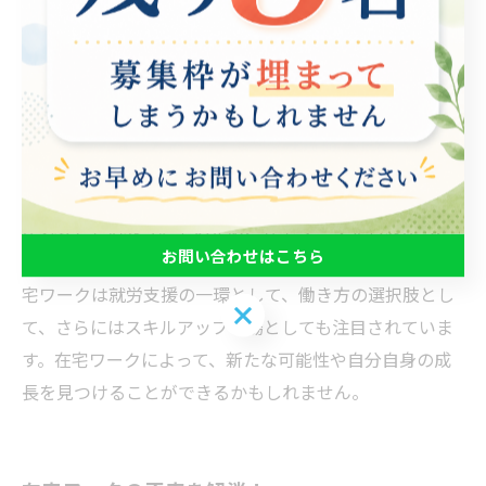
す。就労支援とは、障がいを持った方や就職に困難を抱
えている方に対して、就職や就労を支援することです。
在宅ワークは、このような方々にとって理想的な働き方
の一つとなることが多くあります。 そして、在宅ワーク
はスキルアップにもつながります。例えば、Webライテ
ィングやグラフィックデザイン、プログラミングなど、
自宅でできる仕事として代表的なものは、一定のスキル
が必要とされます。そのため、在宅ワークをしながら、
お問い合わせはこちら
自分のスキルを上げることができます。 このように、在
宅ワークは就労支援の一環として、働き方の選択肢とし
お問い合わせはこちら
て、さらにはスキルアップの場としても注目されていま
す。在宅ワークによって、新たな可能性や自分自身の成
長を見つけることができるかもしれません。